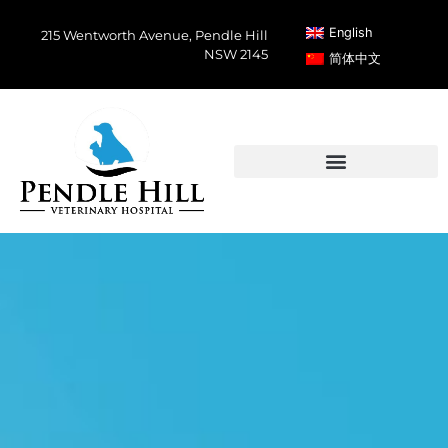
English
215 Wentworth Avenue, Pendle Hill
NSW 2145
简体中文